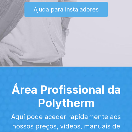
Ajuda para instaladores
Área Profissional da
Polytherm
​Aqui pode aceder rapidamente aos
nossos preços, vídeos, manuais de