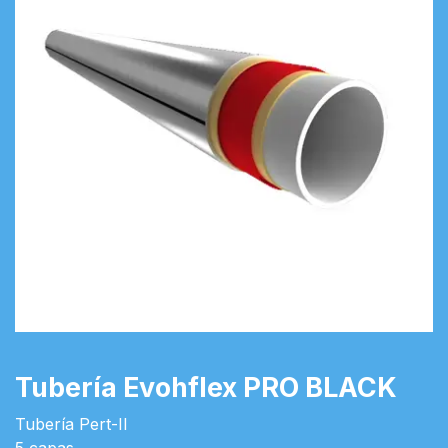
Tubería Evohflex PRO BLACK
Tubería Pert-II