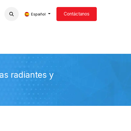
Contáctanos
s
Formación
Blog
Español
as radiantes y