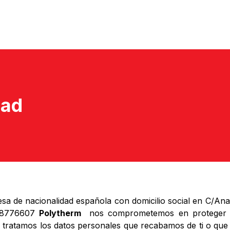
g
Water Filtration
Sanitary Systems
Professionals
Get to k
dad
 nacionalidad española con domicilio social en C/Anabel
A28776607
Polytherm
nos comprometemos en proteger y 
l tratamos los datos personales que recabamos de ti o que