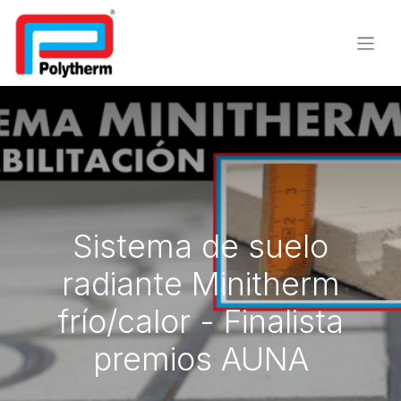
Sistema de suelo
radiante Minitherm
frío/calor - Finalista
premios AUNA