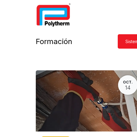
Inicio
Suelo radiante
Fil
Formación
Siste
OCT.
14