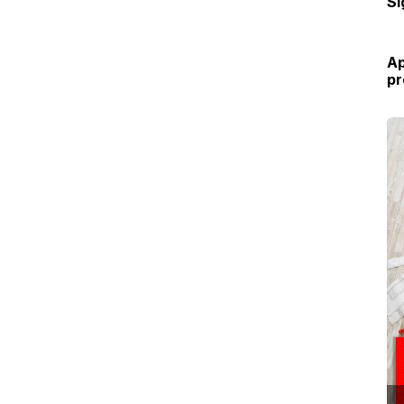
Sí
Ap
pr