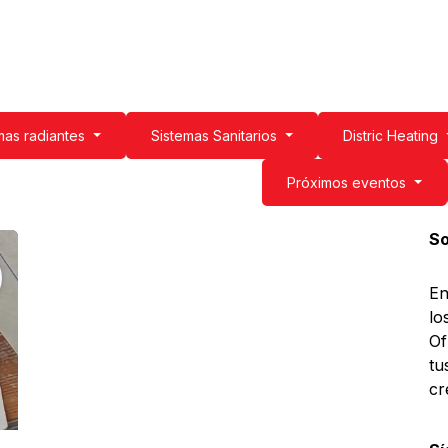
tración de agua
Sistemas Sanitarios
Profesionales
Conóceno
mas radiantes
Sistemas Sanitarios
Distric Heating
Próximos eventos
So
En
lo
Of
tu
cr