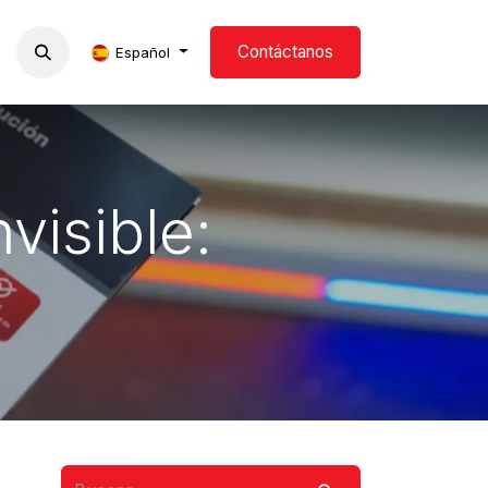
Contáctanos
s
Formación
Blog
Español
visible: