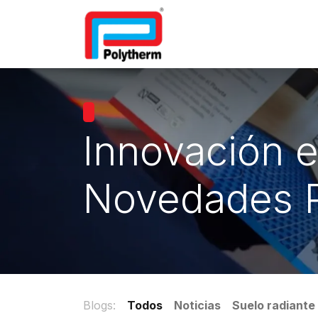
Inicio
Suelo radiante
Fil
Innovación e
Novedades 
Blogs:
Todos
Noticias
Suelo radiante