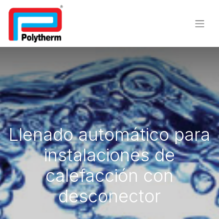
Llenado automático para
instalaciones de
calefacción con
desconector