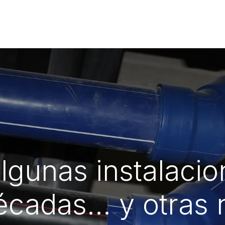
tración de agua
Sistemas Sanitarios
Profesionales
Conóceno
lgunas instalaci
écadas… y otras 