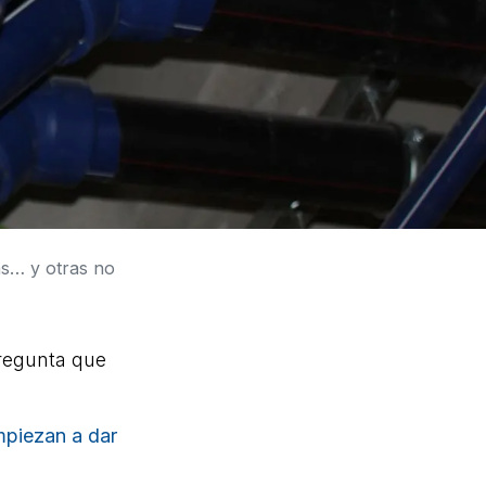
as… y otras no
pregunta que
mpiezan a dar