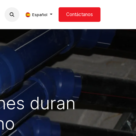
Contáctanos
s
Formación
Blog
Español
ones duran
no