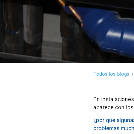
Todos los blogs
En instalaciones
aparece con los
¿por qué alguna
problemas much